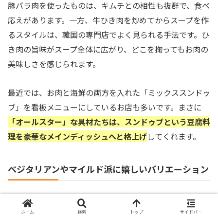
豚バラ肉を使ったものは、キムチとの相性も抜群で、食べ
応えがあります。一方、牛ひき肉を炒めてからスープを作
るスタイルは、韓国の専門店でよく見られる手法です。ひ
き肉の旨味がスープ全体に広がり、どこを掬ってもお肉の
美味しさを感じられます。
最近では、お肉と海鮮の両方を入れた「ミックススンドゥ
ブ」を看板メニューにしているお店も多いです。まさに
「オールスター」な具材たちは、スンドゥブという豆腐料
理を豪華なメインディッシュへと格上げ
してくれます。
ベジタリアンやマイルド派に嬉しいバリエーション
辛いものが苦手な方や、野菜をたっぷり摂りたい方向けの
スンドゥブもあります。例えば「きのこスンドゥブ」は、
ホーム
検索
トップ
サイドバー