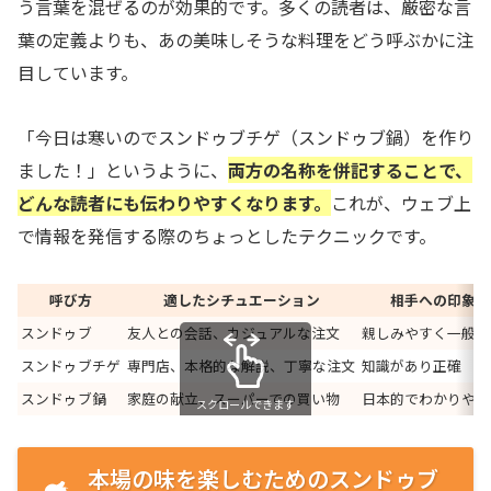
う言葉を混ぜるのが効果的です。多くの読者は、厳密な言
葉の定義よりも、あの美味しそうな料理をどう呼ぶかに注
目しています。
「今日は寒いのでスンドゥブチゲ（スンドゥブ鍋）を作り
ました！」というように、
両方の名称を併記することで、
どんな読者にも伝わりやすくなります。
これが、ウェブ上
で情報を発信する際のちょっとしたテクニックです。
呼び方
適したシチュエーション
相手への印象
スンドゥブ
友人との会話、カジュアルな注文
親しみやすく一般的
スンドゥブチゲ
専門店、本格的な解説、丁寧な注文
知識があり正確
スンドゥブ鍋
家庭の献立、スーパーでの買い物
日本的でわかりやす
スクロールできます
本場の味を楽しむためのスンドゥブ