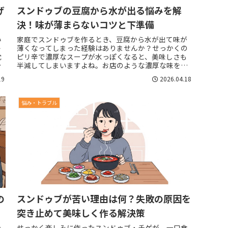
げ
スンドゥブの豆腐から水が出る悩みを解
決！味が薄まらないコツと下準備
い
家庭でスンドゥブを作るとき、豆腐から水が出て味が
ト
薄くなってしまった経験はありませんか？せっかくの
沈
ピリ辛で濃厚なスープが水っぽくなると、美味しさも
し
半減してしまいますよね。お店のような濃厚な味を再
現したいのに、なぜか家で作ると「薄い」と感じる
19
2026.04.18
原...
悩み・トラブル
の
スンドゥブが苦い理由は何？失敗の原因を
突き止めて美味しく作る解決策
ラ
せっかく楽しみに作ったスンドゥブ・チゲが、一口食