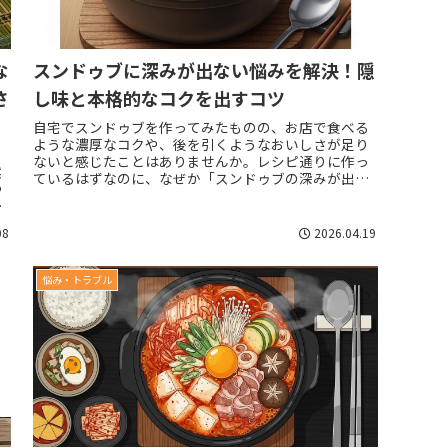
な
スンドゥブに深みが出ない悩みを解決！隠
さ
し味と本格的なコクを出すコツ
自宅でスンドゥブを作ってみたものの、お店で食べる
ような濃厚なコクや、後を引くようなおいしさが足り
り
ないと感じたことはありませんか。レシピ通りに作っ
然
ているはずなのに、なぜか「スンドゥブの深みが出な
や
い」という悩みを持つ方は非常に多いものです。味が...
た
08
2026.04.19
悩み・トラブル