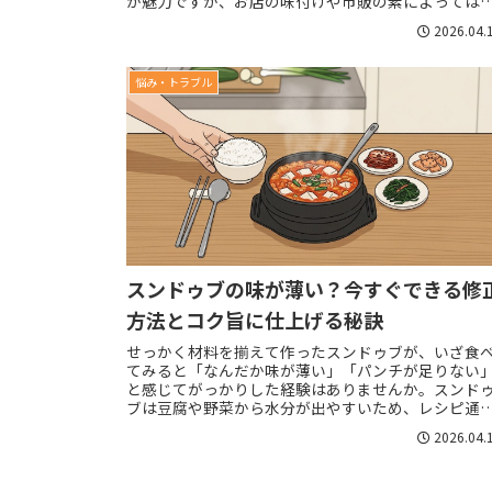
が魅力ですが、お店の味付けや市販の素によっては
想像を超える辛さになることがあります。せっかく作..
2026.04.
悩み・トラブル
スンドゥブの味が薄い？今すぐできる修
方法とコク旨に仕上げる秘訣
せっかく材料を揃えて作ったスンドゥブが、いざ食
てみると「なんだか味が薄い」「パンチが足りない
と感じてがっかりした経験はありませんか。スンド
ブは豆腐や野菜から水分が出やすいため、レシピ通
に作っても仕上がりがぼやけてしまうことがよくあ
2026.04.
り...