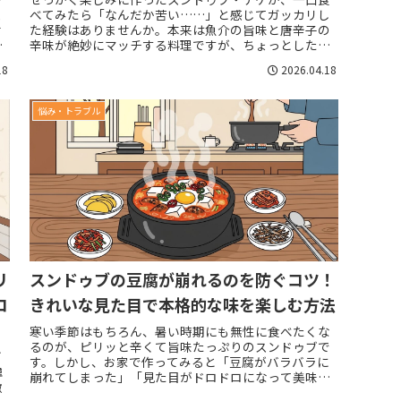
ス
べてみたら「なんだか苦い……」と感じてガッカリし
せ
た経験はありませんか。本来は魚介の旨味と唐辛子の
さ
辛味が絶妙にマッチする料理ですが、ちょっとしたコ
ツや手順の違いで苦味が出てしまうことがあります。...
18
2026.04.18
悩み・トラブル
リ
スンドゥブの豆腐が崩れるのを防ぐコツ！
コ
きれいな見た目で本格的な味を楽しむ方法
寒い季節はもちろん、暑い時期にも無性に食べたくな
るのが、ピリッと辛くて旨味たっぷりのスンドゥブで
ぎ
す。しかし、お家で作ってみると「豆腐がバラバラに
韓
崩れてしまった」「見た目がドロドロになって美味し
激
そうに見えない」といった悩みを抱える方は少なく