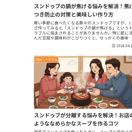
スンドゥブの鍋が焦げる悩みを解消！焦
つき防止の対策と美味しい作り方
寒い季節に食べたくなる熱々のスンドゥブですが、
ざ作ってみると「スンドゥブの鍋が焦げる」という
ラブルに悩まされることがありませんか。特に底に
んだ豆腐や調味料がこびりつくと、せっかくの美味
いスープに焦げた匂いが移ってしまい、残念な気持
2026.04.
ち...
悩み・トラブル
スンドゥブが分離する悩みを解決！お店
ようななめらかなスープを作るコツ
自宅でスンドゥブを作ったときに、スープと油がバ