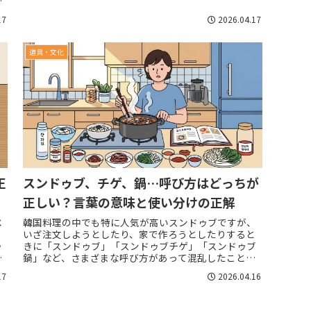
、
あ...
.
17
2026.04.17
道具・文化
正
スンドゥブ、チゲ、鍋…呼び方はどっちが
正しい？言葉の意味と使い分けの正解
べ
韓国料理の中でも特に人気が高いスンドゥブですが、
」
いざ注文しようとしたり、家で作ろうとしたりすると
ゥ
きに「スンドゥブ」「スンドゥブチゲ」「スンドゥブ
り
鍋」など、さまざまな呼び方があって混乱したことは
ありませんか。どの呼び方がもっとも適切なのか、
17
2026.04.16
あ...