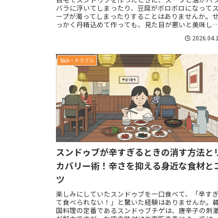
バラに浮いてしまったり、豆腐がボロボロになって
ープが濁ってしまったりすることはありませんか。
っかく丹精込めて作っても、見た目が悪いと美味し
も半減してしまいますよね。スンドゥブが分離する
2026.04.
の...
悩み・トラブル
スンドゥブが辛すぎるときの消す方法と
カバリー術！辛さを抑える身近な食材と
ツ
楽しみにしていたスンドゥブを一口食べて、「辛す
て食べられない！」と驚いた経験はありませんか。
国料理の定番であるスンドゥブチゲは、唐辛子の刺