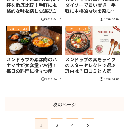
装を徹底比較！手軽に本
ダイソーで買い置き！手
格的な味を楽しむ選び方
軽に本格的な味を楽しむ
活用術
2026.04.07
2026.04.07
市販・レトルト
市販・レトルト
スンドゥブの素は肉のハ
スンドゥブの素をライフ
ナマサが大容量でお得！
のスターセレクトで選ぶ
毎日の料理に役立つ使い
理由は？口コミと人気の
方と美味しい活用術
秘密
2026.04.07
2026.04.06
次のページ
次
1
2
4