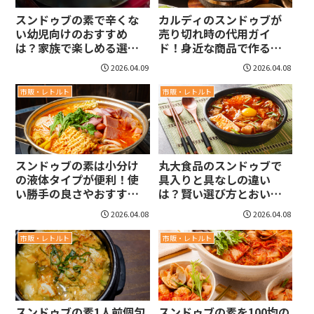
スンドゥブの素で辛くな
カルディのスンドゥブが
い幼児向けのおすすめ
売り切れ時の代用ガイ
は？家族で楽しめる選び
ド！身近な商品で作る絶
方とアレンジ術
品スープ
2026.04.09
2026.04.08
市販・レトルト
市販・レトルト
スンドゥブの素は小分け
丸大食品のスンドゥブで
の液体タイプが便利！使
具入りと具なしの違い
い勝手の良さやおすすめ
は？賢い選び方とおいし
の楽しみ方
い活用術を詳しく紹介
2026.04.08
2026.04.08
市販・レトルト
市販・レトルト
スンドゥブの素1人前個包
スンドゥブの素を100均の