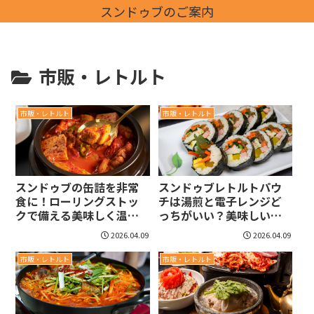
スンドゥブのご案内
市販・レトルト
市販・レトルト
市販・レトルト
スンドゥブの缶詰を非常
スンドゥブレトルトパウ
食に！ローリングストッ
チは湯煎と電子レンジど
クで備える美味しく温ま
っちがいい？美味しい温
る防災習慣
め方を解説
2026.04.09
2026.04.09
市販・レトルト
市販・レトルト