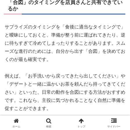
「合図」のタイミングを店員さんと共有できてい
るか
サプライズのタイミングを「食後に適当なタイミングで」
と曖昧にしておくと、準備が整う前に運ばれてきたり、逆
に待ちすぎて冷めてしまったりすることがあります。スム
ーズな進行のためには、自分から出す「合図」を決めてお
くのが最も確実です。
例えば、「お手洗いから戻ってきたら出してください」や
「デザートと一緒に温かいお茶を頼んだら持ってきてくだ
さい」といった、日常の動作を合図にする方法がおすすめ
です。これなら、主役に気づかれることなく自然に準備を
促すことができます。
また、合図を送る相手（担当の店員さん）を把握しておく
ホーム
検索
トップ
サイドバー