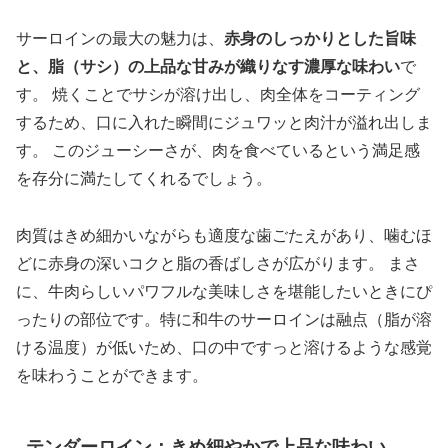
サーロインの最大の魅力は、
赤身のしっかりとした旨味
と、脂（サシ）の上品な甘みが織りなす濃厚な味わい
で
す。 焼くことでサシが溶け出し、肉全体をコーティング
するため、口に入れた瞬間にジュワッと肉汁が溢れ出しま
す。 このジューシーさが、肉を食べているという満足感
を存分に満たしてくれるでしょう。
肉質はきめ細かいながらも適度な歯ごたえがあり、噛むほ
どに赤身の深いコクと脂の香ばしさが広がります。 まさ
に、牛肉らしいパワフルな美味しさを堪能したいときにぴ
ったりの部位です。特に和牛のサーロインは融点（脂が溶
ける温度）が低いため、口の中ですっと溶けるような感覚
を味わうことができます。
テンダーロイン：きめ細やかで上品な味わい