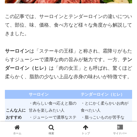
この記事では、サーロインとテンダーロインの違いについ
て、部位、味、価格、食べ方など様々な角度から解説して
きました。
サーロイン
は「ステーキの王様」と称され、霜降りがもた
らすジューシーで濃厚な肉の旨みが魅力です。一方、
テン
ダーロイン（ヒレ）
は「肉の女王」とも呼ばれ、驚くほど
柔らかく、脂肪の少ない上品な赤身の味わいが特徴です。
サーロイン
テンダーロイン（ヒレ）
・肉らしい食べ応えと脂の
・とにかく柔らかいお肉が
こんな人に
甘みを楽しみたい人
食べたい人
おすすめ
・ジューシーで濃厚なステ
・脂っこいものが苦手な
ーキが好きな人
人、ヘルシー志向の人
ステーキの王様、霜降り、
肉の女王、赤身、最高級の
ホーム
検索
トップ
サイドバー
キーワード