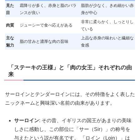
見た
霜降りが多く、赤身と脂のバラ
脂肪が少なく、きめ細かい赤
目
ンスが良い
身が中心
非常に柔らかく、しっとりし
肉質
ジューシーで食べ応えがある
ている
主な
上品な赤身の味わいと繊細な
脂の甘みと濃厚な肉の旨味
魅力
食感
「ステーキの王様」と「肉の女王」それぞれの由
来
サーロインとテンダーロインには、その特徴をよく表した
ニックネームと興味深い名前の由来があります。
サーロイン
: その昔、イギリスの国王があまりの美味
しさに感動し、この部位に「サー（Sir）」の称号を
与えたという説が有名です。 「ロイン（Loin）」は