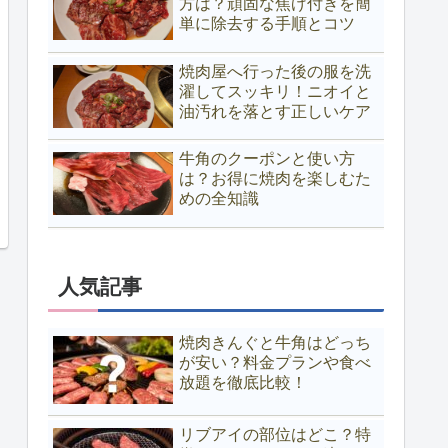
方は？頑固な焦げ付きを簡
単に除去する手順とコツ
焼肉屋へ行った後の服を洗
濯してスッキリ！ニオイと
油汚れを落とす正しいケア
牛角のクーポンと使い方
は？お得に焼肉を楽しむた
めの全知識
人気記事
焼肉きんぐと牛角はどっち
が安い？料金プランや食べ
放題を徹底比較！
リブアイの部位はどこ？特