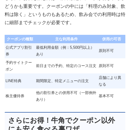
どうかも重要です。クーポンの中には「料理のみ対象、飲
料は除く」というものもあるため、飲み会での利用時は特
に細部までチェックが必要です。
クーポンの種類
主な利用条件
併用の可否
公式アプリ割引
最低利用金額（例：5,500円以上）
原則不可
券
あり
予約サイトクー
前日までの予約、特定のコース注文
原則不可
ポン
店舗により異
LINE特典
期間限定、特定メニューの注文
なる
他の割引券との併用不可（一部例外
株主優待券
基本不可
あり）
さらにお得！牛角でクーポン以外
にも安く食べる裏ワザ