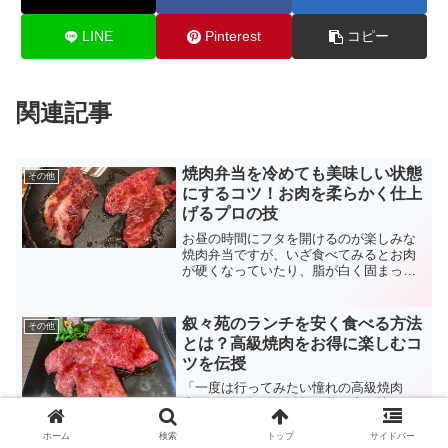
LINE
Pinterest
コピー
関連記事
焼肉弁当を冷めても美味しい状態
その他
にするコツ！お肉を柔らかく仕上
げるプロの技
お昼の時間にフタを開けるのが楽しみな
焼肉弁当ですが、いざ食べてみるとお肉
が硬くなっていたり、脂が白く固まって
いたりしてガッカリした経験はありませ
んか。せっかく作ったお弁当だからこ
そ、最後まで美味しく食べてほしいもの
叙々苑のランチを安く食べる方法
その他
です。実は、焼肉弁当を冷め...
とは？高級焼肉をお得に楽しむコ
ツを伝授
「一度は行ってみたい憧れの高級焼肉
店」として知られる叙々苑。夜に訪れる
と一人1万円を超えることも珍しくありま
せんが、ランチタイムであればそのクオ
ホーム
検索
トップ
サイドバー