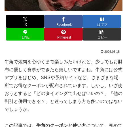
X
Facebook
はてブ
LINE
Pinterest
コピー
2026.05.15
牛角で焼肉を心ゆくまで楽しみたいけれど、少しでもお財
布に優しく食事ができたら嬉しいですよね。牛角には公式
アプリをはじめ、SNSや予約サイトなど、さまざまな場
所でお得なクーポンが配布されています。しかし、いざ使
おうとすると「どのタイミングで出せばいいの？」「他の
割引と併用できる？」と迷ってしまう方も多いのではない
でしょうか。
この記事では、
牛角のクーポンと使い方
について、初めて