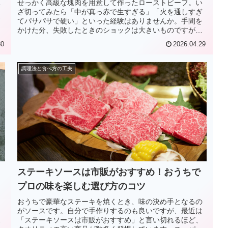
せっかく高級な塊肉を用意して作ったローストビーフ。い
て
ざ切ってみたら「中が真っ赤で生すぎる」「火を通しすぎ
てパサパサで硬い」といった経験はありませんか。手間を
かけた分、失敗したときのショックは大きいものですが、
諦めて捨ててしまうのは非常にもっ...
30
2026.04.29
調理法と食べ方の工夫
ステーキソースは市販がおすすめ！おうちで
プロの味を楽しむ選び方のコツ
り
おうちで豪華なステーキを焼くとき、味の決め手となるの
ま
がソースです。自分で手作りするのも良いですが、最近は
ス
「ステーキソースは市販がおすすめ」と言い切れるほど、