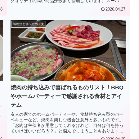
れ
クオリティの高い商品が数多く登場しています。スーパー
の棚には、定番の醤油ベースから、...
28
2026.04.27
調理法と食べ方の工夫
焼肉の持ち込みで喜ばれるものリスト！BBQ
やホームパーティーで感謝される食材とアイ
テム
解
肉
友人の家でのホームパーティーや、食材持ち込み型のバー
分
ベキューなど、焼肉を楽しむ機会は意外と多いものです。
、
「お肉は主催者が用意してくれるけれど、自分は何を持っ
ていけばいいだろう？」と悩んでしまうこともありますよ
ね。せっかくなら、参加者全員に「...