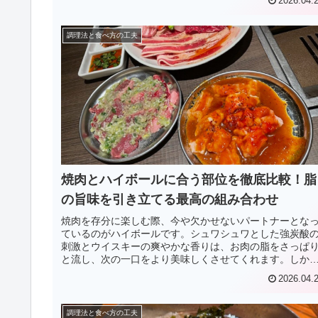
2026.04.
調理法と食べ方の工夫
焼肉とハイボールに合う部位を徹底比較！脂
の旨味を引き立てる最高の組み合わせ
焼肉を存分に楽しむ際、今や欠かせないパートナーとな
ているのがハイボールです。シュワシュワとした強炭酸
刺激とウイスキーの爽やかな香りは、お肉の脂をさっぱ
と流し、次の一口をより美味しくさせてくれます。しか
し、どのお肉でも同じように合うわけ...
2026.04.
調理法と食べ方の工夫