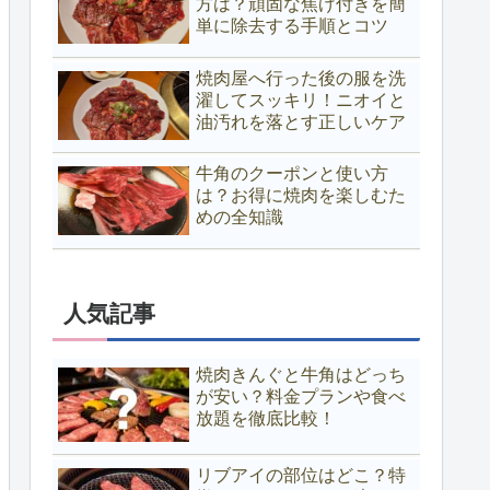
方は？頑固な焦げ付きを簡
単に除去する手順とコツ
焼肉屋へ行った後の服を洗
濯してスッキリ！ニオイと
油汚れを落とす正しいケア
牛角のクーポンと使い方
は？お得に焼肉を楽しむた
めの全知識
人気記事
焼肉きんぐと牛角はどっち
が安い？料金プランや食べ
放題を徹底比較！
リブアイの部位はどこ？特