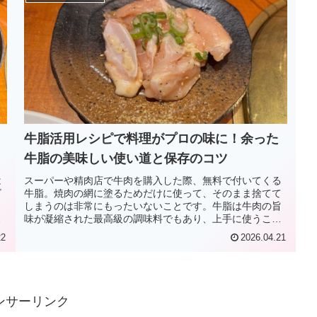
牛脂活用レシピで料理がプロの味に！余った
牛脂の美味しい使い道と保存のコツ
は
スーパーや精肉店で牛肉を購入した際、無料で付いてくる
ビ
牛脂。焼肉の網に塗るためだけに使って、そのまま捨てて
う
しまうのは非常にもったいないことです。牛脂は牛肉の旨
店
味が凝縮された最高級の調味料でもあり、上手に使うこと
で家庭の料理を劇的に美味しく変え...
22
2026.04.21
ンサーリンク