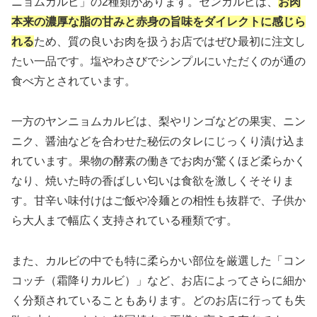
ニョムカルビ」の2種類があります。センカルビは、
お肉
本来の濃厚な脂の甘みと赤身の旨味をダイレクトに感じら
れる
ため、質の良いお肉を扱うお店ではぜひ最初に注文し
たい一品です。塩やわさびでシンプルにいただくのが通の
食べ方とされています。
一方のヤンニョムカルビは、梨やリンゴなどの果実、ニン
ニク、醤油などを合わせた秘伝のタレにじっくり漬け込ま
れています。果物の酵素の働きでお肉が驚くほど柔らかく
なり、焼いた時の香ばしい匂いは食欲を激しくそそりま
す。甘辛い味付けはご飯や冷麺との相性も抜群で、子供か
ら大人まで幅広く支持されている種類です。
また、カルビの中でも特に柔らかい部位を厳選した「コン
コッチ（霜降りカルビ）」など、お店によってさらに細か
く分類されていることもあります。どのお店に行っても失