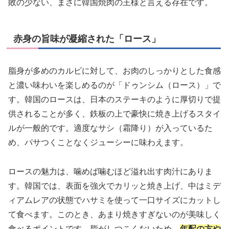
敗の少ない、まさに韓国焼肉の王様と言える存在です。
赤身の旨味が凝縮された「ロース」
脂身が多めのカルビに対して、お肉のしっかりとした食感
と濃い味わいを楽しめるのが「ドゥンシム（ロース）」で
す。韓国のロースは、日本のステーキのように厚切りで提
供されることが多く、鉄板の上で豪快に焼き上げるスタイ
ルが一般的です。適度なサシ（霜降り）が入っているた
め、パサつくことなくジューシーに味わえます。
ロースの魅力は、噛めば噛むほど溢れ出す肉汁にありま
す。韓国では、表面を強火でカリッと焼き上げ、中はミデ
ィアムレアの状態でハサミを使って一口サイズにカットし
て食べます。このとき、あまり焼きすぎないのが美味しく
食べるポイントです。脂がしつこくないため、
年配の方や