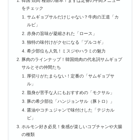
韓国 焼肉 種類の基本！まずは定番の牛肉メニュー
をチェック
サムギョプサルだけじゃない？牛肉の王道「カ
ルビ」
赤身の旨味が凝縮された「ロース」
独特の味付けがクセになる「プルコギ」
希少部位も人気！ミスジやハラミの魅力
豚肉のラインナップ！韓国焼肉の代名詞サムギョプ
サルとその仲間たち
厚切りがたまらない！定番の「サムギョプサ
ル」
脂身が苦手な人にもおすすめの「モクサル」
豚の希少部位「ハンジョンサル（豚トロ）」
醤油やコチュジャンで味付けした「テジカル
ビ」
ホルモン好き必見！食感が楽しいコプチャンや大腸
の種類