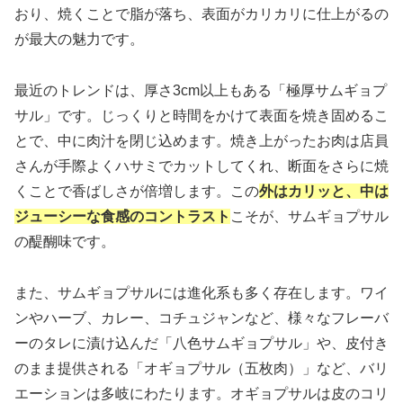
おり、焼くことで脂が落ち、表面がカリカリに仕上がるの
が最大の魅力です。
最近のトレンドは、厚さ3cm以上もある「極厚サムギョプ
サル」です。じっくりと時間をかけて表面を焼き固めるこ
とで、中に肉汁を閉じ込めます。焼き上がったお肉は店員
さんが手際よくハサミでカットしてくれ、断面をさらに焼
くことで香ばしさが倍増します。この
外はカリッと、中は
ジューシーな食感のコントラスト
こそが、サムギョプサル
の醍醐味です。
また、サムギョプサルには進化系も多く存在します。ワイ
ンやハーブ、カレー、コチュジャンなど、様々なフレーバ
ーのタレに漬け込んだ「八色サムギョプサル」や、皮付き
のまま提供される「オギョプサル（五枚肉）」など、バリ
エーションは多岐にわたります。オギョプサルは皮のコリ