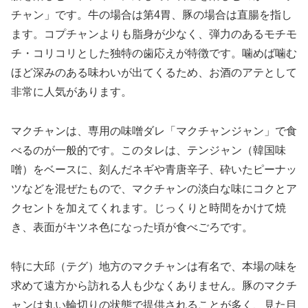
チャン」です。牛の場合は第4胃、豚の場合は直腸を指し
ます。コプチャンよりも脂身が少なく、弾力のあるモチモ
チ・コリコリとした独特の歯応えが特徴です。噛めば噛む
ほど深みのある味わいが出てくるため、お酒のアテとして
非常に人気があります。
マクチャンは、専用の味噌ダレ「マクチャンジャン」で食
べるのが一般的です。このタレは、テンジャン（韓国味
噌）をベースに、刻んだネギや青唐辛子、砕いたピーナッ
ツなどを混ぜたもので、マクチャンの淡白な味にコクとア
クセントを加えてくれます。じっくりと時間をかけて焼
き、表面がキツネ色になった頃が食べごろです。
特に大邱（テグ）地方のマクチャンは有名で、本場の味を
求めて遠方から訪れる人も少なくありません。豚のマクチ
ャンは丸い輪切りの状態で提供されることが多く、見た目