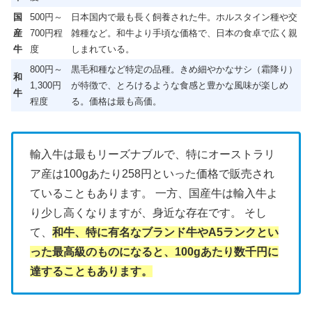
国
500円～
日本国内で最も長く飼養された牛。ホルスタイン種や交
産
700円程
雑種など。和牛より手頃な価格で、日本の食卓で広く親
牛
度
しまれている。
800円～
黒毛和種など特定の品種。きめ細やかなサシ（霜降り）
和
1,300円
が特徴で、とろけるような食感と豊かな風味が楽しめ
牛
程度
る。価格は最も高価。
輸入牛は最もリーズナブルで、特にオーストラリ
ア産は100gあたり258円といった価格で販売され
ていることもあります。 一方、国産牛は輸入牛よ
り少し高くなりますが、身近な存在です。 そし
て、
和牛、特に有名なブランド牛やA5ランクとい
った最高級のものになると、100gあたり数千円に
達することもあります。