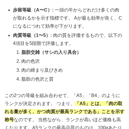
歩留等級（A〜C）:
一頭の牛からどれだけ多くの肉
が取れるかを示す指標です。 Aが最も効率が良く、C
になるにつれて効率が下がります。
肉質等級（1〜5）:
肉の質を評価するもので、以下の
4項目を5段階で評価します。
脂肪交雑（サシの入り具合）
肉の色沢
肉の締まり及びきめ
脂肪の色沢と質
この2つの等級を組み合わせて、「A5」「B4」のように
ランクが決定されます。 つまり、
「A5」とは、「肉の取
れる量が多く、かつ肉質が最高ランクである」ことを示す
称号
なのです。 当然ながら、ランクが高いほど価格も高
くなります。A5ランクの最高品質のものは、100gあたり