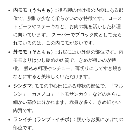
内モモ（うちもも）:
後ろ脚の付け根の内側にある部
位で、脂肪が少なく柔らかいのが特徴です。 ロース
トビーフやステーキなど、お肉の塊を活かした料理
に向いています。 スーパーでブロック肉として売ら
れているのは、この内モモが多いです。
外モモ（そともも）:
お尻に近い外側の部位です。内
モモよりは少し硬めの肉質で、きめが粗いのが特
徴。 煮込み料理やシチュー、薄切りにしてすき焼き
などにすると美味しくいただけます。
シンタマ:
モモの中心部にある球状の部位で、「マル
シン」「カメノコ」「トモサンカク」などのさらに
細かい部位に分かれます。赤身が多く、きめ細かい
肉質です。
ランイチ（ランプ・イチボ）:
腰からお尻にかけての
部位です。