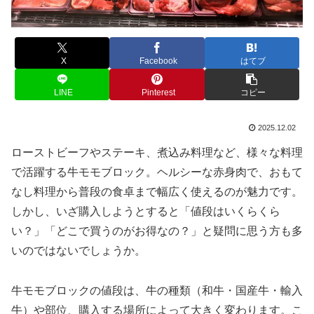
X
Facebook
はてブ
LINE
Pinterest
コピー
2025.12.02
ローストビーフやステーキ、煮込み料理など、様々な料理
で活躍する牛モモブロック。ヘルシーな赤身肉で、おもて
なし料理から普段の食卓まで幅広く使えるのが魅力です。
しかし、いざ購入しようとすると「値段はいくらくら
い？」「どこで買うのがお得なの？」と疑問に思う方も多
いのではないでしょうか。
牛モモブロックの値段は、牛の種類（和牛・国産牛・輸入
牛）や部位、購入する場所によって大きく変わります。こ