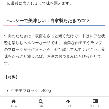
最後に塩こしょうで味を調えます。
ヘルシーで美味しい！自家製たたきのコツ
牛肉のたたきは、表面をさっと焼くだけで、中はレアな状
態を楽しむヘルシーな一品です。 新鮮な内モモやランプ
のブロックが手に入ったら、ぜひ試してみてください。薬
味をたっぷり添えれば、お酒のおつまみにもぴったりで
す。
【材料】
牛モモブロック…400g
塩、こしょう…適量
サラダ油…大さじ1
ホーム
検索
トップ
サイドバー