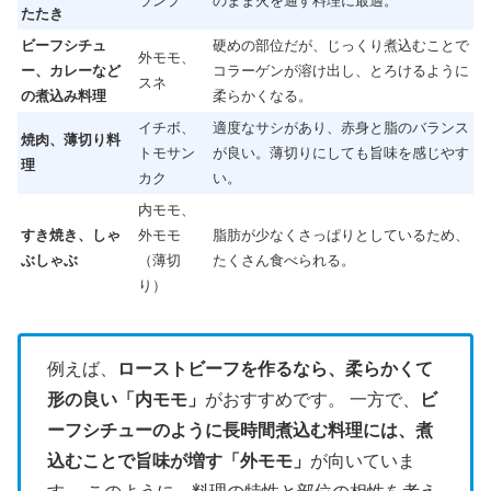
ランプ
のまま火を通す料理に最適。
たたき
ビーフシチュ
硬めの部位だが、じっくり煮込むことで
外モモ、
ー、カレーなど
コラーゲンが溶け出し、とろけるように
スネ
の煮込み料理
柔らかくなる。
イチボ、
適度なサシがあり、赤身と脂のバランス
焼肉、薄切り料
トモサン
が良い。薄切りにしても旨味を感じやす
理
カク
い。
内モモ、
すき焼き、しゃ
外モモ
脂肪が少なくさっぱりとしているため、
ぶしゃぶ
（薄切
たくさん食べられる。
り）
例えば、
ローストビーフを作るなら、柔らかくて
形の良い「内モモ」
がおすすめです。 一方で、
ビ
ーフシチューのように長時間煮込む料理には、煮
込むことで旨味が増す「外モモ」
が向いていま