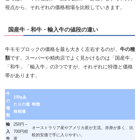
視点から、それぞれの価格相場を比較していきます。
国産牛・和牛・輸入牛の値段の違い
牛モモブロックの価格を最も大きく左右するのが、
牛の種
類
です。スーパーや精肉店でよく見かけるのは「国産牛」
「和牛」「輸入牛」の3つですが、それぞれに特徴と価格
帯があります。
牛
100gあ
の
たりの価
特徴
種
格相場
類
輸
250円～
オーストラリア産やアメリカ産が主流。赤身が多く、比
入
700円程
較的安価で手に入りやすい。
牛
度