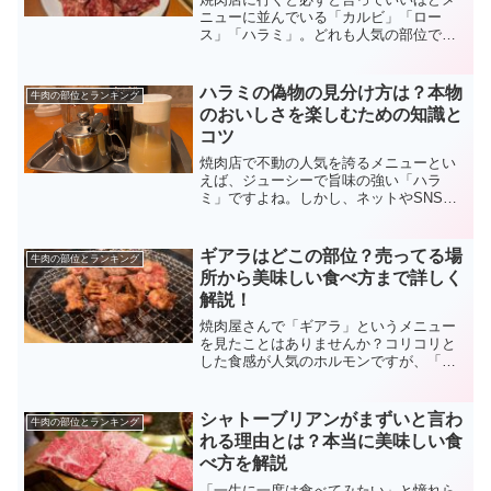
ニューに並んでいる「カルビ」「ロー
ス」「ハラミ」。どれも人気の部位です
が、それぞれの違いを詳しく知っていま
すか？「いつもなんとなく頼んでいる」
という方も多いかもしれません。実はこ
ハラミの偽物の見分け方は？本物
牛肉の部位とランキング
の3つの部位、牛の体のどの...
のおいしさを楽しむための知識と
コツ
焼肉店で不動の人気を誇るメニューとい
えば、ジューシーで旨味の強い「ハラ
ミ」ですよね。しかし、ネットやSNSで
は「ハラミには偽物がある」という噂を
耳にすることもあり、不安を感じている
方も多いのではないでしょうか。せっか
ギアラはどこの部位？売ってる場
牛肉の部位とランキング
くのご褒美焼肉なら、納得...
所から美味しい食べ方まで詳しく
解説！
焼肉屋さんで「ギアラ」というメニュー
を見たことはありませんか？コリコリと
した食感が人気のホルモンですが、「ど
この部位なの？」「どんな味がする
の？」と疑問に思っている方も多いので
はないでしょうか。この記事では、そん
シャトーブリアンがまずいと言わ
牛肉の部位とランキング
なギアラの魅力に迫ります。ギ...
れる理由とは？本当に美味しい食
べ方を解説
「一生に一度は食べてみたい」と憧れら