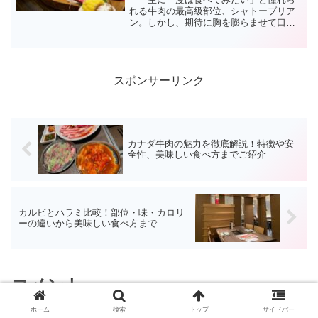
れる牛肉の最高級部位、シャトーブリア
ン。しかし、期待に胸を膨らませて口に
したものの、「思ったより美味しくな
い」「シャトーブリアンはまずい」と感
じてしまった経験はありませんか？実
は、そのように感じてしまうの...
スポンサーリンク
カナダ牛肉の魅力を徹底解説！特徴や安
全性、美味しい食べ方までご紹介
カルビとハラミ比較！部位・味・カロリ
ーの違いから美味しい食べ方まで
コメント
ホーム
検索
トップ
サイドバー