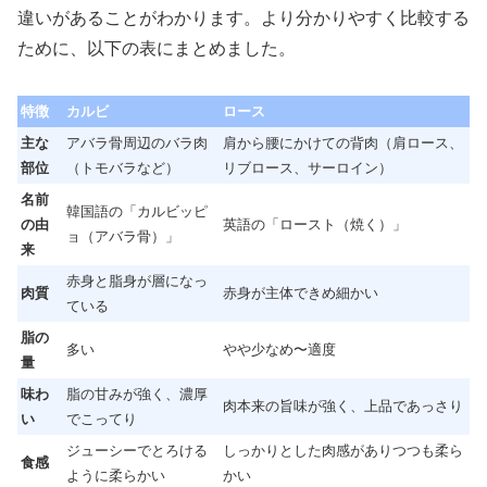
違いがあることがわかります。より分かりやすく比較する
ために、以下の表にまとめました。
特徴
カルビ
ロース
主な
アバラ骨周辺のバラ肉
肩から腰にかけての背肉（肩ロース、
部位
（トモバラなど）
リブロース、サーロイン）
名前
韓国語の「カルビッピ
の由
英語の「ロースト（焼く）」
ョ（アバラ骨）」
来
赤身と脂身が層になっ
肉質
赤身が主体できめ細かい
ている
脂の
多い
やや少なめ〜適度
量
味わ
脂の甘みが強く、濃厚
肉本来の旨味が強く、上品であっさり
い
でこってり
ジューシーでとろける
しっかりとした肉感がありつつも柔ら
食感
ように柔らかい
かい