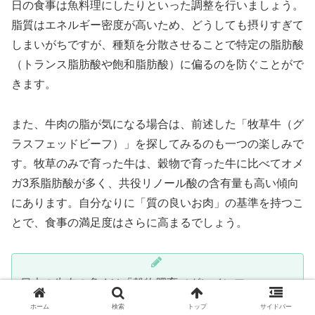
日の食事は魚料理にしたりといった調整を行いましょう。
脂質はエネルギー密度が高いため、どうしても摂りすぎて
しまいがちですが、種類を分散させることで特定の脂肪酸
（トランス脂肪酸や飽和脂肪酸）に偏るのを防ぐことがで
きます。
また、牛肉の脂が気になる場合は、前述した「牧草牛（グ
ラスフェッドビーフ）」を探してみるのも一つの楽しみで
す。牧草のみで育った牛は、穀物で育った牛に比べてオメ
ガ3系脂肪酸が多く、共役リノール酸の含有量も高い傾向
にあります。自分なりに「質の良いお肉」の基準を持つこ
とで、食事の満足度はさらに高まるでしょう。
日本の牛肉の多くは「穀物肥育（グレインフェッ
ド）」であり、これによって甘みのある脂や美しい霜
ホーム
検索
トップ
サイドバー