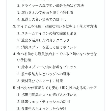
ドライヤーの風で匂い成分を飛ばす方法
濡れタオルで表面を叩く応急処置
風通しの良い場所での陰干し
アイテムを活用！頑固な匂いを効率よく落とす方法
スチームアイロンの熱で除菌と消臭
重曹を活用した消臭テクニック
消臭スプレーを正しく使うポイント
食べる前から勝負は始まっている？匂いをつかせな
い予防術
撥水スプレーで油の付着をブロック
服の収納方法とバッグへの避難
素材選びでスマートに対策
外出先や仕事帰りでも安心！即効性のある匂いケア
携帯用消臭ミストの選び方と使い方
除菌ウェットティッシュの活用
食事中のちょっとした心がけ