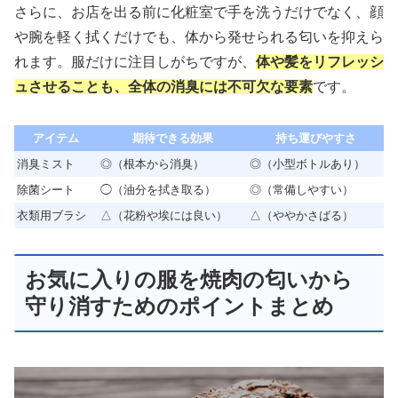
さらに、お店を出る前に化粧室で手を洗うだけでなく、顔
や腕を軽く拭くだけでも、体から発せられる匂いを抑えら
れます。服だけに注目しがちですが、
体や髪をリフレッシ
ュさせることも、全体の消臭には不可欠な要素
です。
アイテム
期待できる効果
持ち運びやすさ
消臭ミスト
◎（根本から消臭）
◎（小型ボトルあり）
除菌シート
◯（油分を拭き取る）
◎（常備しやすい）
衣類用ブラシ
△（花粉や埃には良い）
△（ややかさばる）
お気に入りの服を焼肉の匂いから
守り消すためのポイントまとめ