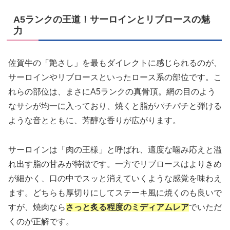
A5ランクの王道！サーロインとリブロースの魅
力
佐賀牛の「艶さし」を最もダイレクトに感じられるのが、
サーロインやリブロースといったロース系の部位です。こ
れらの部位は、まさにA5ランクの真骨頂。網の目のよう
なサシが均一に入っており、焼くと脂がパチパチと弾ける
ような音とともに、芳醇な香りが広がります。
サーロインは「肉の王様」と呼ばれ、適度な噛み応えと溢
れ出す脂の甘みが特徴です。一方でリブロースはよりきめ
が細かく、口の中でスッと消えていくような感覚を味わえ
ます。どちらも厚切りにしてステーキ風に焼くのも良いで
すが、焼肉なら
さっと炙る程度のミディアムレア
でいただ
くのが正解です。