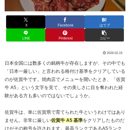
X
Facebook
はてブ
LINE
Pinterest
コピー
2026.02.15
日本全国には数多くの銘柄牛が存在しますが、その中でも
「日本一厳しい」と言われる格付け基準をクリアしている
のが佐賀牛です。焼肉店でメニューを開いたとき、「佐賀
牛 A5」という文字を見て、その美しさに目を奪われた経
験がある方も多いのではないでしょうか。
佐賀牛は、単に佐賀県で育てられた牛というわけではあり
ません。非常に厳しい
佐賀牛 A5 基準
をクリアしたものだ
けがその称号を許されます。最高ランクであるA5ランク