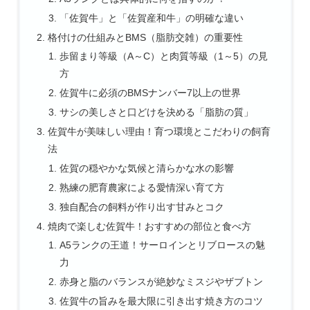
「佐賀牛」と「佐賀産和牛」の明確な違い
格付けの仕組みとBMS（脂肪交雑）の重要性
歩留まり等級（A～C）と肉質等級（1～5）の見
方
佐賀牛に必須のBMSナンバー7以上の世界
サシの美しさと口どけを決める「脂肪の質」
佐賀牛が美味しい理由！育つ環境とこだわりの飼育
法
佐賀の穏やかな気候と清らかな水の影響
熟練の肥育農家による愛情深い育て方
独自配合の飼料が作り出す甘みとコク
焼肉で楽しむ佐賀牛！おすすめの部位と食べ方
A5ランクの王道！サーロインとリブロースの魅
力
赤身と脂のバランスが絶妙なミスジやザブトン
佐賀牛の旨みを最大限に引き出す焼き方のコツ