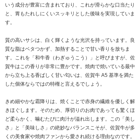
いう成分が豊富に含まれており、これが滑らかな口当たり
と、胃もたれしにくいスッキリとした後味を実現していま
す。
質の高いサシは、白く輝くような光沢を持っています。良
質な脂はベタつかず、加熱することで甘い香りを放ちま
す。これを「和牛香（わぎゅうこう）」と呼びますが、佐
賀牛はこの香りが非常に豊かです。焼肉で焼いている最中
から立ち上る香ばしく甘い匂いは、佐賀牛 A5 基準を満た
した個体ならではの特権と言えるでしょう。
きめ細やかな霜降りは、焼くことで赤身の繊維を優しく解
きほぐします。そのため、厚切りのお肉であっても驚くほ
ど柔らかく、噛むたびに肉汁が溢れ出します。この「美し
さ」と「美味しさ」の絶妙なバランスこそが、佐賀牛が多
くの美食家や焼肉ファンから愛され続ける理由なのです。