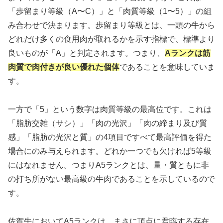
「歩留まり等級（A〜C）」と「肉質等級（1〜5）」の組
み合わせで決まります。歩留まり等級とは、一頭の牛から
どれだけ多くの食用肉が取れるかを示す指標で、標準より
良いものが「A」と判定されます。つまり、
Aランクは筋
肉質で肉付きが良い優れた個体
であることを意味していま
す。
一方で「5」という数字は肉質等級の最高位です。これは
「脂肪交雑（サシ）」「肉の光沢」「肉の締まり及び質
感」「脂肪の光沢と質」の4項目ですべて最高評価を得た
場合にのみ与えられます。どれか一つでも欠ければ5等級
にはなれません。つまりA5ランクとは、量・質ともに非
の打ち所がない最高級の牛肉であることを示しているので
す。
佐賀牛においてA5ランクは、まさに頂点に君臨する存在