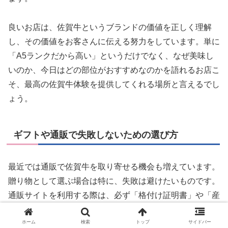
良いお店は、佐賀牛というブランドの価値を正しく理解
し、その価値をお客さんに伝える努力をしています。単に
「A5ランクだから高い」というだけでなく、なぜ美味し
いのか、今日はどの部位がおすすめなのかを語れるお店こ
そ、最高の佐賀牛体験を提供してくれる場所と言えるでし
ょう。
ギフトや通販で失敗しないための選び方
最近では通販で佐賀牛を取り寄せる機会も増えています。
贈り物として選ぶ場合は特に、失敗は避けたいものです。
通販サイトを利用する際は、必ず「格付け証明書」や「産
地直送」といったキーワードを確認してください。証明書
ホーム
検索
トップ
サイドバー
のコピーを同封してくれるショップは、信頼度が非常に高