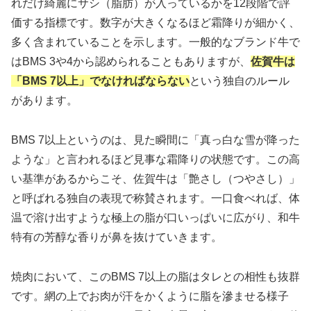
れだけ綺麗にサシ（脂肪）が入っているかを12段階で評
価する指標です。数字が大きくなるほど霜降りが細かく、
多く含まれていることを示します。一般的なブランド牛で
はBMS 3や4から認められることもありますが、
佐賀牛は
「BMS 7以上」でなければならない
という独自のルール
があります。
BMS 7以上というのは、見た瞬間に「真っ白な雪が降った
ような」と言われるほど見事な霜降りの状態です。この高
い基準があるからこそ、佐賀牛は「艶さし（つやさし）」
と呼ばれる独自の表現で称賛されます。一口食べれば、体
温で溶け出すような極上の脂が口いっぱいに広がり、和牛
特有の芳醇な香りが鼻を抜けていきます。
焼肉において、このBMS 7以上の脂はタレとの相性も抜群
です。網の上でお肉が汗をかくように脂を滲ませる様子