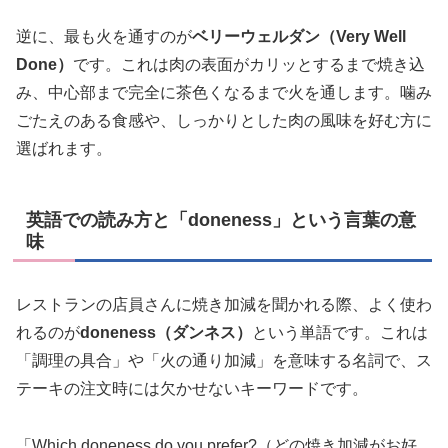
逆に、最も火を通すのが
ベリーウェルダン（Very Well
Done）
です。これは肉の表面がカリッとするまで焼き込
み、中心部まで完全に茶色くなるまで火を通します。噛み
ごたえのある食感や、しっかりとした肉の風味を好む方に
選ばれます。
英語での読み方と「doneness」という言葉の意
味
レストランの店員さんに焼き加減を聞かれる際、よく使わ
れるのが
doneness（ダンネス）
という単語です。これは
「調理の具合」や「火の通り加減」を意味する名詞で、ス
テーキの注文時には欠かせないキーワードです。
「Which doneness do you prefer?（どの焼き加減がお好