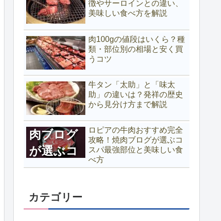
徴やサーロインとの違い、
美味しい食べ方を解説
肉100gの値段はいくら？種
類・部位別の相場と安く買
うコツ
ロピアの
牛肉おす
牛タン「太助」と「味太
助」の違いは？発祥の歴史
すめ完全
から見分け方まで解説
攻略！焼
ロピアの牛肉おすすめ完全
肉ブログ
攻略！焼肉ブログが選ぶコ
が選ぶコ
スパ最強部位と美味しい食
べ方
スパ最強
部位と美
カテゴリー
味しい食
べ方