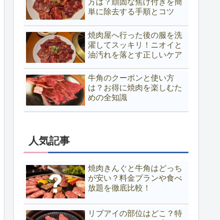
方は？頑固な焦げ付きを簡
単に除去する手順とコツ
焼肉屋へ行った後の服を洗
濯してスッキリ！ニオイと
油汚れを落とす正しいケア
牛角のクーポンと使い方
は？お得に焼肉を楽しむた
めの全知識
人気記事
焼肉きんぐと牛角はどっち
が安い？料金プランや食べ
放題を徹底比較！
リブアイの部位はどこ？特