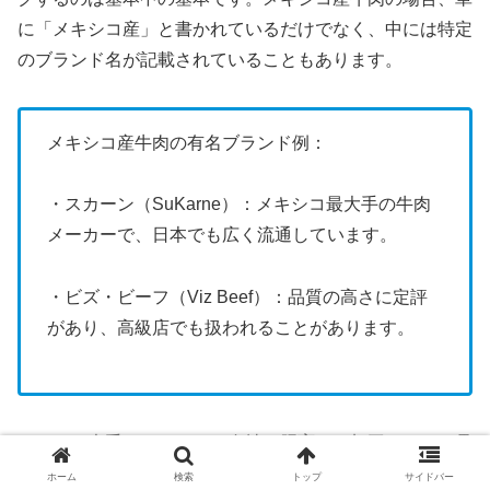
に「メキシコ産」と書かれているだけでなく、中には特定
のブランド名が記載されていることもあります。
メキシコ産牛肉の有名ブランド例：
・スカーン（SuKarne）：メキシコ最大手の牛肉
メーカーで、日本でも広く流通しています。
・ビズ・ビーフ（Viz Beef）：品質の高さに定評
があり、高級店でも扱われることがあります。
これらの大手メーカーは、自社で肥育から加工までを一貫
して行っており、TIF認定はもちろんのこと、より高度な
ホーム
検索
トップ
サイドバー