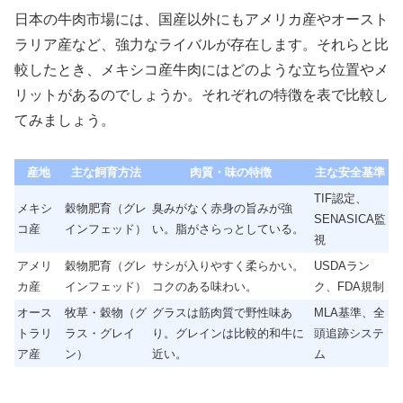
日本の牛肉市場には、国産以外にもアメリカ産やオースト
ラリア産など、強力なライバルが存在します。それらと比
較したとき、メキシコ産牛肉にはどのような立ち位置やメ
リットがあるのでしょうか。それぞれの特徴を表で比較し
てみましょう。
産地
主な飼育方法
肉質・味の特徴
主な安全基準
TIF認定、
メキシ
穀物肥育（グレ
臭みがなく赤身の旨みが強
SENASICA監
コ産
インフェッド）
い。脂がさらっとしている。
視
アメリ
穀物肥育（グレ
サシが入りやすく柔らかい。
USDAラン
カ産
インフェッド）
コクのある味わい。
ク、FDA規制
オース
牧草・穀物（グ
グラスは筋肉質で野性味あ
MLA基準、全
トラリ
ラス・グレイ
り。グレインは比較的和牛に
頭追跡システ
ア産
ン）
近い。
ム