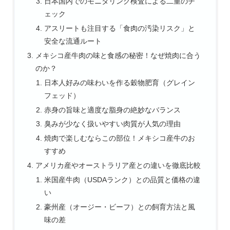
日本国内でのモニタリング検査による二重のチ
ェック
アスリートも注目する「食肉の汚染リスク」と
安全な流通ルート
メキシコ産牛肉の味と食感の秘密！なぜ焼肉に合う
のか？
日本人好みの味わいを作る穀物肥育（グレイン
フェッド）
赤身の旨味と適度な脂身の絶妙なバランス
臭みが少なく扱いやすい肉質が人気の理由
焼肉で楽しむならこの部位！メキシコ産牛のお
すすめ
アメリカ産やオーストラリア産との違いを徹底比較
米国産牛肉（USDAランク）との品質と価格の違
い
豪州産（オージー・ビーフ）との飼育方法と風
味の差